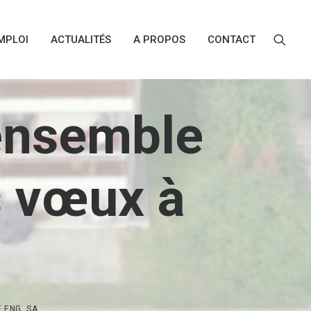
MPLOI
ACTUALITÉS
A PROPOS
CONTACT
 ensemble
s vœux à
 ENG. SA