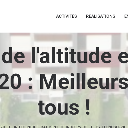
ACTIVITÉS
RÉALISATIONS
E
de l'altitude
20 : Meilleur
tous !
020
|
IN
TECHNIQUE
,
BÂTIMENT
,
TECNOSERVICE
|
BY
TECNOSERVICE