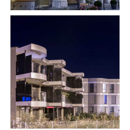
Hôtellerie
,
Logements
,
Énergie - Physique Du Bâtiment
,
MCR
,
Électricité
,
Sanitaire
,
Ventilation
,
Chauffage
,
Nouveaux Bâtiments