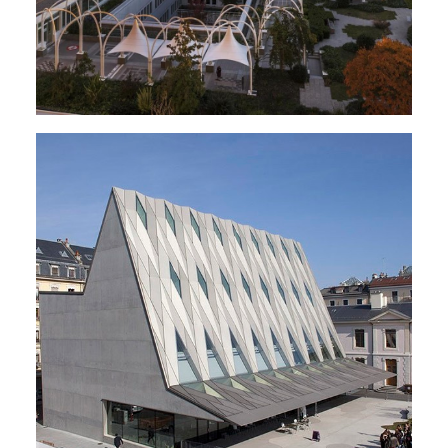
Salles Polyvalentes - Auditoires
,
Musées - Lieux De Culte
,
Lieux De Rassemblement
,
Restaurants
,
Bâtiments Administratifs
,
Énergie - Physique Du Bâtiment
,
MCR
,
Électricité
,
Sanitaire
,
Ventilation
,
Climatisation
,
Chauffage
,
Nouveaux Bâtiments