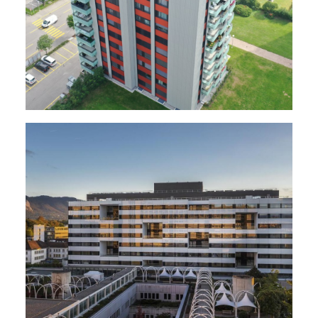
Grands Parkings
,
Salles Polyvalentes - Auditoires
,
Hôpitaux - EMS
,
Restaurants
,
Écoles - Universités
,
Énergie - Physique Du Bâtiment
,
MCR
,
Électricité
,
Sanitaire
,
Ventilation
,
Climatisation
,
Chauffage
,
Nouveaux Bâtiments