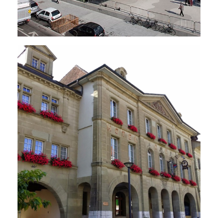
Restaurants
,
Bâtiments Administratifs
,
Énergie - Physique Du Bâtiment
,
MCR
,
Électricité
,
Sanitaire
,
Ventilation
,
Chauffage
,
Rénovations - Transformations