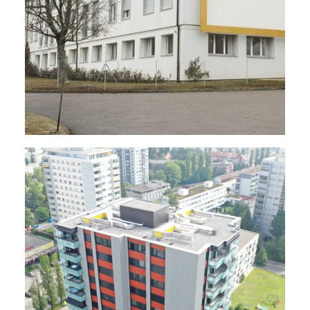
Énergie - Physique Du Bâtiment
,
MCR
,
Électricité
,
Sanitaire
,
Ventilation
,
Chauffage
,
Rénovations - Transformations
Logements
,
Énergie - Physique Du Bâtiment
,
MCR
,
Électricité
,
Sanitaire
,
Ventilation
,
Chauffage
,
Rénovations - Transformations