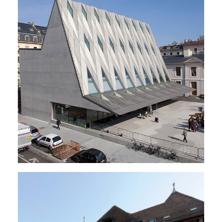
Salles Polyvalentes - Auditoires
,
Musées - Lieux De Culte
,
Lieux De Rassemblement
,
Restaurants
,
Bâtiments Administratifs
,
Énergie - Physique Du Bâtiment
,
MCR
,
Électricité
,
Sanitaire
,
Ventilation
,
Climatisation
,
Chauffage
,
Nouveaux Bâtiments