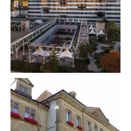
Grands Parkings
,
Salles Polyvalentes - Auditoires
,
Hôpitaux - EMS
,
Restaurants
,
Écoles - Universités
,
Énergie - Physique Du Bâtiment
,
MCR
,
Électricité
,
Sanitaire
,
Ventilation
,
Climatisation
,
Chauffage
,
Nouveaux Bâtiments
Restaurants
,
Bâtiments Administratifs
,