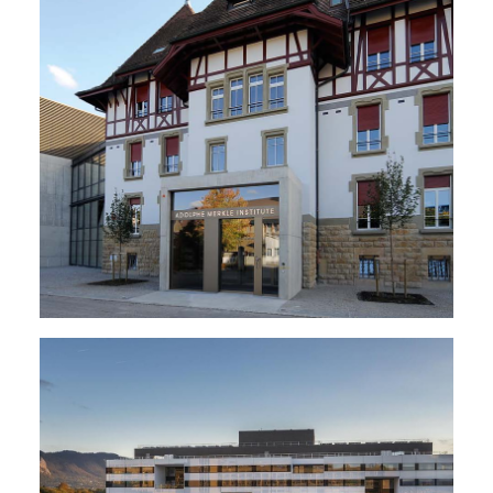
Data Centres
,
Salles Polyvalentes - Auditoires
,
Laboratoires
,
Écoles - Universités
,
Énergie - Physique Du Bâtiment
,
MCR
,
Électricité
,
Sanitaire
,
Ventilation
,
Climatisation
,
Chauffage
,
Rénovations - Transformations
,
Nouveaux Bâtiments