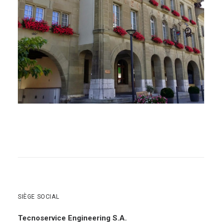
Énergie - Physique Du Bâtiment
,
MCR
,
Électricité
,
Sanitaire
,
Ventilation
,
Chauffage
,
Rénovations - Transformations
SIÈGE SOCIAL
Tecnoservice Engineering S.A.