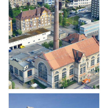
Lieux De Rassemblement
,
Industries - Halles
,
Électricité
,
Sanitaire
,
Chauffage
,
Rénovations - Transformations