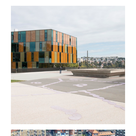
Chauffages À Distance
,
Salles Polyvalentes - Auditoires
,
Centres Sportifs
,
Restaurants
,
Écoles - Universités
,
Énergie - Physique Du Bâtiment
,
MCR
,
Électricité
,
Sanitaire
,
Ventilation
,
Chauffage
,
Rénovations - Transformations
,
Nouveaux Bâtiments