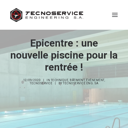
Epicentre : une
ACTIVITÉS
nouvelle piscine pour la
RÉALISATIONS
rentrée !
EMPLOI
12/09/2020
|
IN
TECHNIQUE
,
BÂTIMENT
,
ÉVÉNEMENT
,
TECNOSERVICE
|
BY
TECNOSERVICE ENG. SA
ACTUALITÉS
A PROPOS
CONTACT