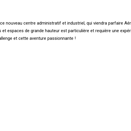
 nouveau centre administratif et industriel, qui viendra parfaire Aéro
es et espaces de grande hauteur est particulière et requière une expé
llenge et cette aventure passionnante !
us :
n vers référence ici
)
rence ici
)
CE
ÉNERGIE