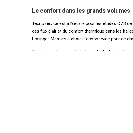
Le confort dans les grands volumes
Tecnoservice est à l’œuvre pour les études CVS de ce
des flux d’air et du confort thermique dans les hall
Losinger-Marazzi
a choisi Tecnoservice pour ce cha
Quelques références de halles industrielles ci-desso
Swisspor PUR Châtel II – Châtel-saint-Denis (
lie
CPA Le Vivier – Villaz-saint-Pierre (
lien vers réfé
CPMB – Colombier (
lien vers référence ici
)
MIC Halles 102-104-106-108-110 – Marly
LVMH Tag Heuger – Chevenez
VHF Technologies SA – Yverdon-les-Bains
BÂTIMENT
EVÈNEMENT
TECHNIQUE
TECNOSERVI