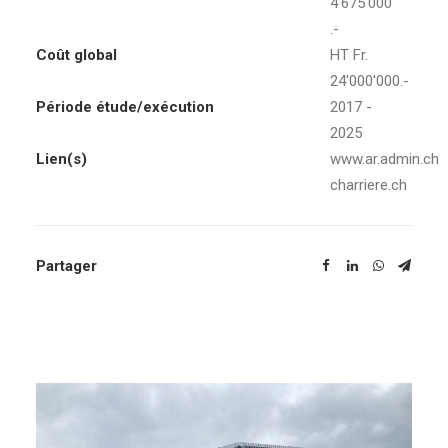
4'675'000
.-
Coût global
HT Fr.
24'000'000.-
Période étude/exécution
2017 -
2025
Lien(s)
www.ar.admin.ch
charriere.ch
Partager