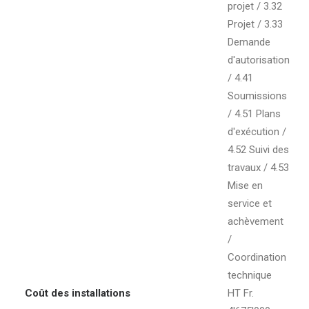
projet / 3.32
Projet / 3.33
Demande
d'autorisation
/ 4.41
Soumissions
/ 4.51 Plans
d'exécution /
4.52 Suivi des
travaux / 4.53
Mise en
service et
achèvement
/
Coordination
technique
Coût des installations
HT Fr.